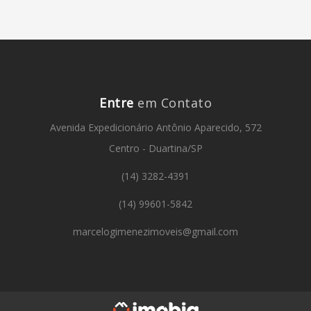
Entre
em Contato
Avenida Expedicionário Antônio Aparecido, 572
Centro - Duartina/SP
(14) 3282-4391
(14) 99601-5842
marcelogimenezimoveis@gmail.com