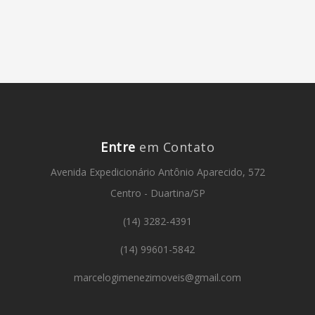
Entre
em Contato
Avenida Expedicionário Antônio Aparecido, 572
Centro - Duartina/SP
(14) 3282-4391
(14) 99601-5842
marcelogimenezimoveis@gmail.com