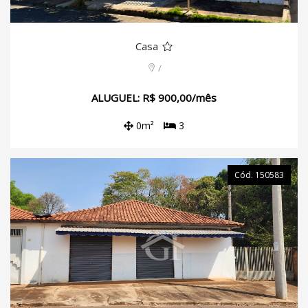
Casa
/
ALUGUEL: R$ 900,00/mês
0m²
3
Cód. 150583