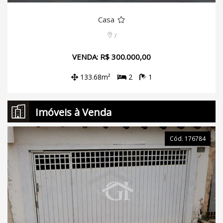
Casa
/
VENDA: R$ 300.000,00
133.68m²
2
1
Imóveis à Venda
Cód. 176784