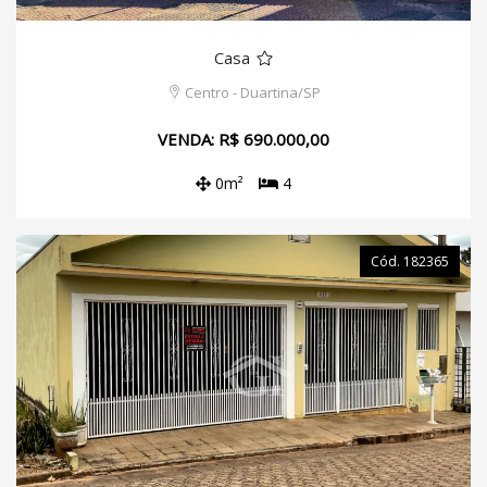
Casa
Centro - Duartina/SP
VENDA: R$ 690.000,00
0m²
4
Cód. 182365