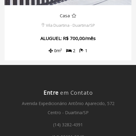
Casa
Vila Duartina - Duartina/SP
ALUGUEL: R$ 700,00/mês
0m²
2
1
Entre
em Contato
Avenida Expedicionário Antônio Aparecido, 572
Centro - Duartina/SP
(14) 3282-4391