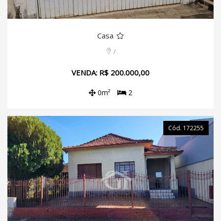
Casa
/
VENDA: R$ 200.000,00
0m²
2
Cód. 172255