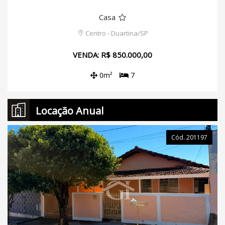
Casa
Centro - Duartina/SP
VENDA: R$ 850.000,00
0m²
7
Locação Anual
Cód. 201197