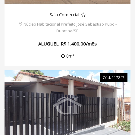
Sala Comercial
Núcleo Habitacional Prefeito José Sebastião Pupo -
Duartina/SP
ALUGUEL: R$ 1.400,00/mês
0m²
Cód. 117847